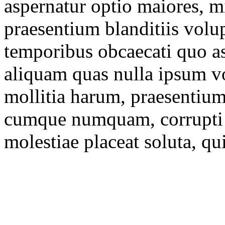
aspernatur optio maiores, 
praesentium blanditiis volu
temporibus obcaecati quo as
aliquam quas nulla ipsum vol
mollitia harum, praesentiu
cumque numquam, corrupti t
molestiae placeat soluta, q